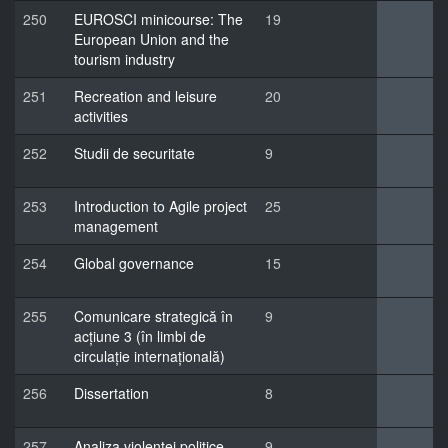
250
EUROSCI minicourse: The
19
European Union and the
tourism industry
251
Recreation and leisure
20
activities
252
Studii de securitate
9
253
Introduction to Agile project
25
management
254
Global governance
15
255
Comunicare strategică în
9
acțiune 3 (în limbi de
circulație internațională)
256
Dissertation
8
257
Analiza violenței politice
9