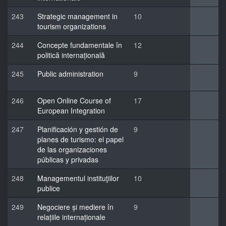
243
Strategic management in
10
tourism organizations
244
Concepte fundamentale în
12
politică internațională
245
Public administration
9
246
Open Online Course of
17
European Integration
247
Planificación y gestión de
9
planes de turismo: el papel
de las organizaciones
públicas y privadas
248
Managementul instituţiilor
10
publice
249
Negociere și mediere în
9
relațiile internaționale