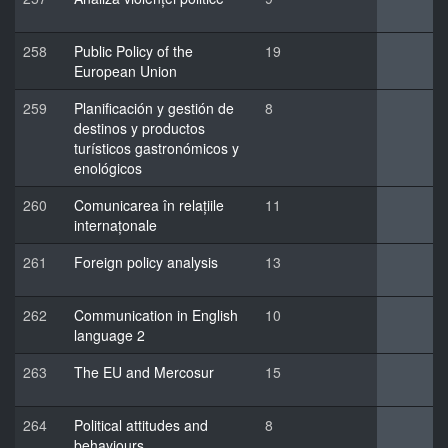
258
Public Policy of the
19
European Union
259
Planificación y gestión de
8
destinos y productos
turísticos gastronómicos y
enológicos
260
Comunicarea în relațiile
11
internațonale
261
Foreign policy analysis
13
262
Communication in English
10
language 2
263
The EU and Mercosur
15
264
Political attitudes and
8
behaviours