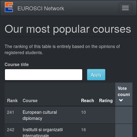
Skip
EUROSCI Network
Toggl
to
naviga
main
content
Our most popular courses
The ranking of this table is entirely based on the opinions of
registered students.
Course title
Apply
Vote
count
Rank
Course
Reach
Rating
241
European cultural
10
diplomacy
242
Institutii si organizatii
16
internationale