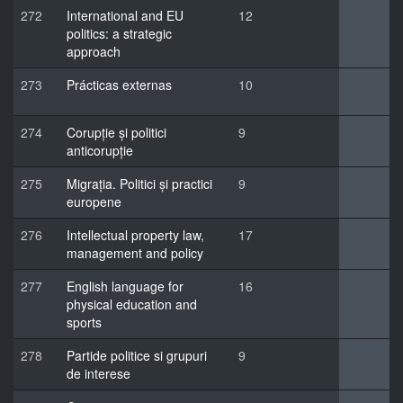
272
International and EU
12
politics: a strategic
approach
273
Prácticas externas
10
274
Corupție și politici
9
anticorupție
275
Migrația. Politici și practici
9
europene
276
Intellectual property law,
17
management and policy
277
English language for
16
physical education and
sports
278
Partide politice si grupuri
9
de interese