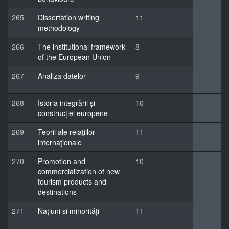
265
Dissertation writing
11
methodology
266
The institutional framework
8
of the European Union
267
Analiza datelor
9
268
Istoria integrării și
10
construcției europene
269
Teorii ale relaţiilor
11
internaţionale
270
Promotion and
10
commercialization of new
tourism products and
destinations
271
Națiuni si minorități
11