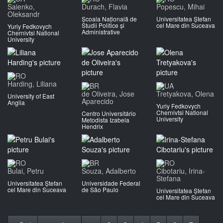
Saienko,
Durach, Flavia
Popescu, Mihai
Oleksandr
Școala Națională de
Universitatea Ștefan
Studii Politice și
cel Mare din Suceava
Yuriy Fedkovych
Administrative
Chernivtsi National
University
Harding, Liliana
de Oliveira, Jose
Tretyakova, Olena
University of East
Aparecido
Anglia
Yuriy Fedkovych
Chernivtsi National
Centro Universitário
University
Metodista Izabela
Hendrix
Bulai, Petru
Souza, Adalberto
Cibotariu, Irina-
Stefana
Universitatea Ștefan
Universidade Federal
cel Mare din Suceava
de São Paulo
Universitatea Ștefan
cel Mare din Suceava