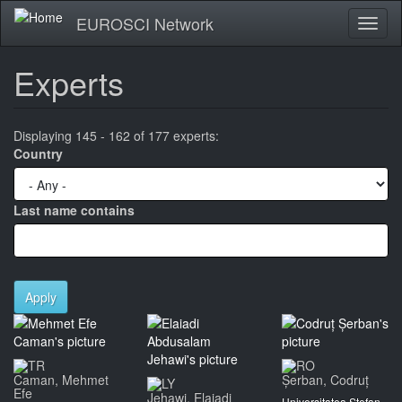
Skip
EUROSCI Network
Toggl
to
naviga
main
content
Experts
Displaying 145 - 162 of 177 experts:
Country
Last name contains
Apply
Caman, Mehmet
Șerban, Codruț
Efe
Jehawi, Elaiadi
Universitatea Ștefan