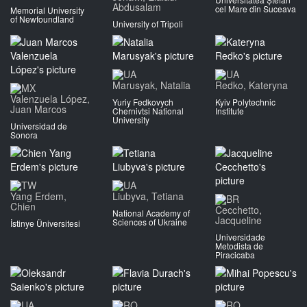
Abdusalam
cel Mare din Suceava
Memorial University
of Newfoundland
University of Tripoli
Marusyak, Natalia
Redko, Kateryna
Valenzuela López,
Yuriy Fedkovych
Kyiv Polytechnic
Juan Marcos
Chernivtsi National
Institute
University
Universidad de
Sonora
Yang Erdem,
Liubyva, Tetiana
Chien
Cecchetto,
National Academy of
Jacqueline
Sciences of Ukraine
İstinye Üniversitesi
Universidade
Metodista de
Piracicaba