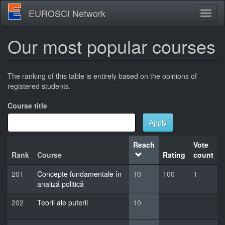
Skip
EUROSCI Network
Toggl
to
naviga
main
content
Our most popular courses
The ranking of this table is entirely based on the opinions of
registered students.
Course title
Apply
Reach
Vote
Rank
Course
Rating
count
201
Concepte fundamentale în
10
100
1
analiză politică
202
Teorii ale puterii
10