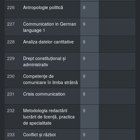
226
Antropologie politică
9
227
Communication in German
9
language 1
228
Analiza datelor cantitative
9
229
Drept constituțional și
9
administrativ
230
Competenţe de
9
comunicare în limba străină
231
Crisis communication
9
232
Metodologia redactării
9
lucrării de licență, practica
de specialitate
233
Conflict și război
9