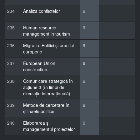
234
Analiza conflictelor
9
235
Human resource
9
management in tourism
236
Migrația. Politici și practici
9
europene
237
European Union
9
construction
238
Comunicare strategică în
9
acțiune 3 (în limbi de
circulație internațională)
239
Metode de cercetare în
9
știinâele politice
240
Elaborarea şi
9
managementul proiectelor