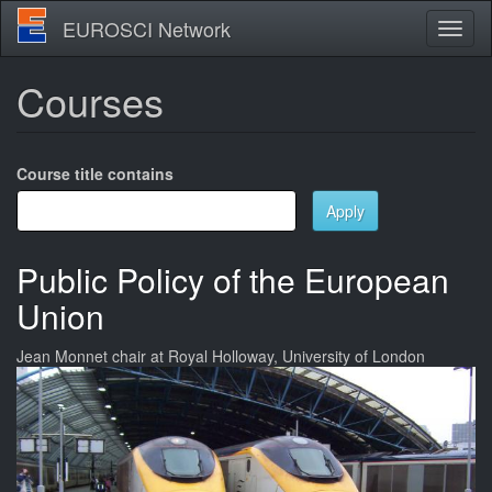
Skip
EUROSCI Network
Toggl
to
naviga
main
content
Courses
Course title contains
Apply
Public Policy of the European
Union
Jean Monnet chair at Royal Holloway, University of London