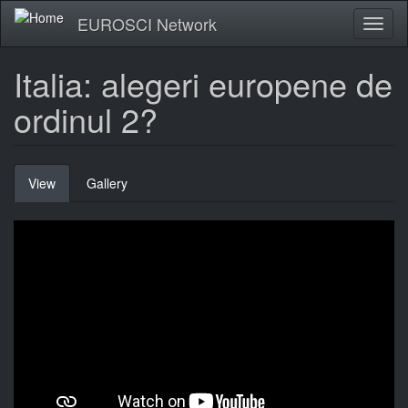
Skip
EUROSCI Network
Toggl
to
naviga
main
content
Italia: alegeri europene de
ordinul 2?
Primary
View
(active
Gallery
tabs
tab)