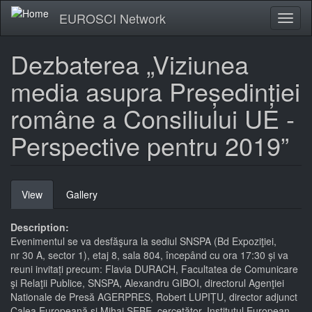
Skip
EUROSCI Network
Toggl
to
naviga
main
content
Dezbaterea „Viziunea
media asupra Președinției
române a Consiliului UE -
Perspective pentru 2019”
Primary
View
(active
Gallery
tabs
tab)
Description:
Evenimentul se va desfăşura la sediul SNSPA (Bd Expoziţiei,
nr 30 A, sector 1), etaj 8, sala 804, începând cu ora 17:30 și va
reuni invitați precum: Flavia DURACH, Facultatea de Comunicare
şi Relaţii Publice, SNSPA, Alexandru GIBOI, directorul Agenţiei
Nationale de Presă AGERPRES, Robert LUPIȚU, director adjunct
Calea Europeană și Mihai SEBE, cercetător, Institutul European