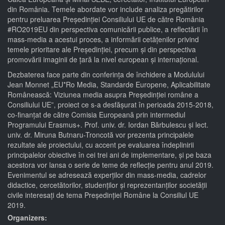
din România. Temele abordate vor include analiza pregătirilor
pentru preluarea Președinției Consiliului UE de către România
#RO2019EU din perspectiva comunicării publice, a reflectării în
mass-media a acestui proces, a informării cetățenilor privind
temele prioritare ale Președinției, precum și din perspectiva
promovării imaginii de țară la nivel european și internațional.
Dezbaterea face parte din conferința de închidere a Modulului
Jean Monnet „EU*Ro Media, Standarde Europene, Aplicabilitate
Românească: Viziunea media asupra Președinției române a
Consiliului UE”, proiect ce s-a desfășurat în perioada 2015-2018,
co-finanțat de către Comisia Europeană prin intermediul
Programului Erasmus+. Prof. univ. dr. Iordan Bărbulescu și lect.
univ. dr. Miruna Butnaru-Troncotă vor prezenta principalele
rezultate ale proiectului, cu accent pe evaluarea îndeplinirii
principalelor obiective în cei trei ani de implementare, și pe baza
acestora vor lansa o serie de teme de reflecție pentru anul 2019.
Evenimentul se adresează experților din mass-media, cadrelor
didactice, cercetătorilor, studenților și reprezentanților societății
civile interesați de tema Președinției Române la Consiliul UE
2019.
Organizers: