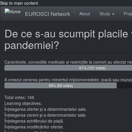
Skip to main content
EUROSCI Network
About
Study
Proj
De ce s-au scumpit placile 
pandemiei?
Carantinele, concediile medicale și restricțiile la comerț au afectat n
61% (101 votes)
A crescut cererea pentru mineritul criptomonedelor, joacă sau munc
39% (65 votes)
Total votes: 166
Learning objectives:
Înțelegerea ofertei și a determinantelor sale.
Înțelegerea cererii și a determinantelor sale.
Înțelegerea echilibrului de piață.
Înțelegerea modificărilor ofertei.