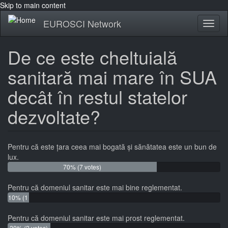
Skip to main content
EUROSCI Network
Toggl
naviga
De ce este cheltuială
sanitară mai mare în SUA
decât în restul statelor
dezvoltate?
Pentru că este țara ceea mai bogată și sănătatea este un bun de
lux.
70% (7 votes)
Pentru că domeniul sanitar este mai bine reglementat.
10% (1
vote)
Pentru că domeniul sanitar este mai prost reglementat.
20% (2 votes)