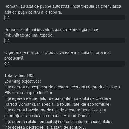
Românii au atât de puține autostrăzi încât trebuie să cheltuiască
atât de puțin pentru a le repara.
1%
(2
Românii sunt mai inovatori, așa că tehnologia lor se
votes)
îmbunătățește mai repede.
1%
(2
O generație mai puțin productivă este înlocuită cu una mai
votes)
productivă.
0%
(0
Total votes: 183
votes)
Learning objectives:
Înțelegerea conceptelor de creștere economică, productivitate și
PIB real pe cap de locuitor.
Înțelegerea elementelor de bază ale modelului de creștere
Harrod-Domar și, în special, a rolului ratei de economisire.
Înțelegerea bazelor modelului de creștere neoclasic și a
diferențelor acestuia cu modelul Harrod-Domar.
Înțelegerea rolului rentabilității descrescătoare a capitalului.
Înțelegerea deprecierii și a stării de echilibru.