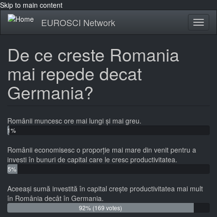
Skip to main content
EUROSCI Network
Toggl
naviga
De ce creste Romania
mai repede decat
Germania?
Românii muncesc ore mai lungi și mai greu.
1%
(1
Românii economisesc o proporție mai mare din venit pentru a
vote)
investi în bunuri de capital care le cresc productivitatea.
5%
(9
Aceeași sumă investită în capital crește productivitatea mai mult
votes)
în România decât în Germania.
92% (169 votes)