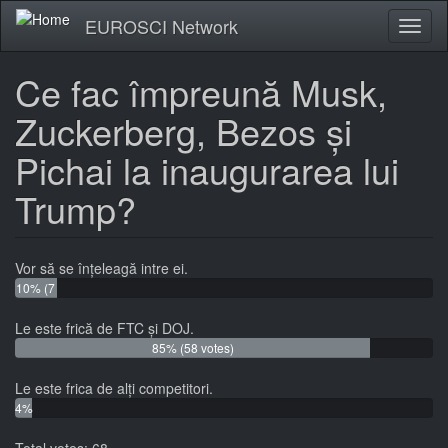
Skip
EUROSCI Network
Toggl
to
naviga
main
content
Ce fac împreună Musk,
Zuckerberg, Bezos și
Pichai la inaugurarea lui
Trump?
Vor să se înțeleagă intre ei.
10% (7
votes)
Le este frică de FTC și DOJ.
85% (58 votes)
Le este frica de alți competitori.
4%
(3
votes)