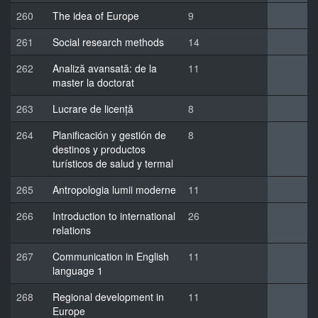
260
The idea of Europe
9
261
Social research methods
14
262
Analiză avansată: de la
11
master la doctorat
263
Lucrare de licență
8
264
Planificación y gestión de
8
destinos y productos
turísticos de salud y termal
265
Antropologia lumii moderne
11
266
Introduction to international
26
relations
267
Communication in English
11
language 1
268
Regional development in
11
Europe