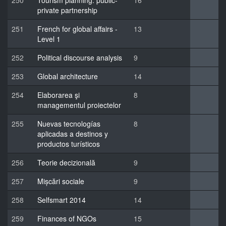
250
Tourism planning: public-
16
private partnership
251
French for global affairs -
13
Level 1
252
Political discourse analysis
9
253
Global architecture
14
254
Elaborarea şi
8
managementul proiectelor
255
Nuevas tecnologías
8
aplicadas a destinos y
productos turísticos
256
Teorie decizională
9
257
Mișcări sociale
9
258
Selfsmart 2014
14
259
Finances of NGOs
15