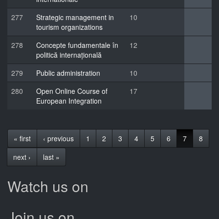
277
Strategic management in
10
tourism organizations
278
Concepte fundamentale în
12
politică internațională
279
Public administration
10
280
Open Online Course of
17
European Integration
« first
‹ previous
1
2
3
4
5
6
7
8
next ›
last »
Watch us on
Join us on