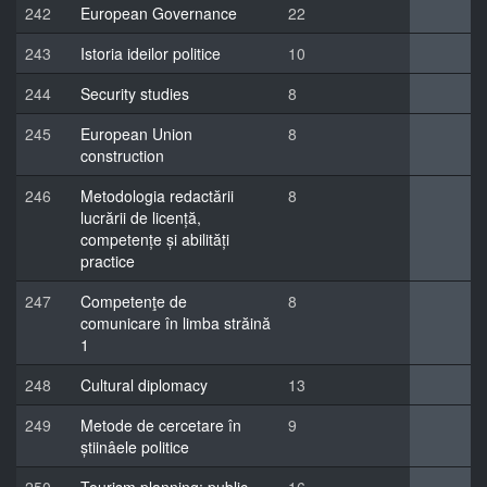
242
European Governance
22
243
Istoria ideilor politice
10
244
Security studies
8
245
European Union
8
construction
246
Metodologia redactării
8
lucrării de licență,
competențe și abilități
practice
247
Competenţe de
8
comunicare în limba străină
1
248
Cultural diplomacy
13
249
Metode de cercetare în
9
știinâele politice