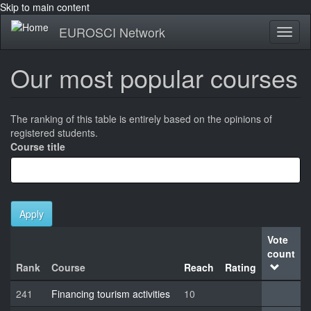
Skip to main content
EUROSCI Network
Toggl
naviga
Our most popular courses
The ranking of this table is entirely based on the opinions of
registered students.
Course title
Apply
Vote
count
Rank
Course
Reach
Rating
241
Financing tourism activities
10