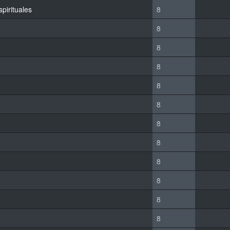
spirituales
8
8
8
8
8
8
8
8
8
8
8
8