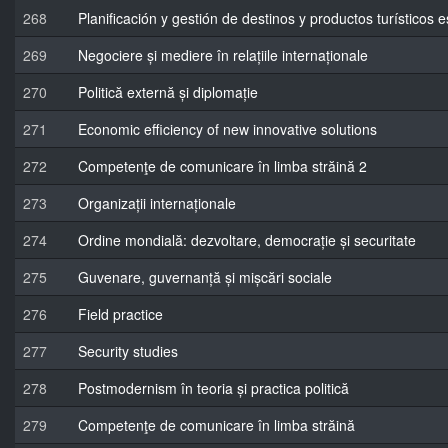
268
Planificación y gestión de destinos y productos turísticos e
269
Negociere și mediere în relațiile internaționale
270
Politică externă și diplomație
271
Economic efficiency of new innovative solutions
272
Competenţe de comunicare în limba străină 2
273
Organizații internaționale
274
Ordine mondială: dezvoltare, democrație și securitate
275
Guvenare, guvernanță și mișcări sociale
276
Field practice
277
Security studies
278
Postmodernism în teoria și practica politică
279
Competenţe de comunicare în limba străină