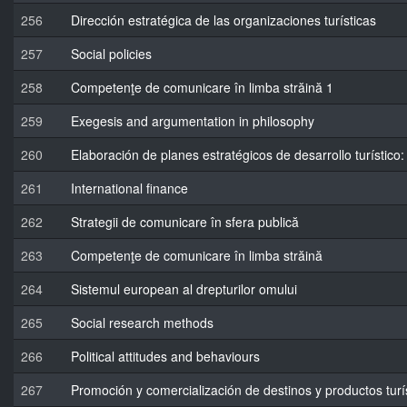
256
Dirección estratégica de las organizaciones turísticas
257
Social policies
258
Competenţe de comunicare în limba străină 1
259
Exegesis and argumentation in philosophy
260
Elaboración de planes estratégicos de desarrollo turístico
261
International finance
262
Strategii de comunicare în sfera publică
263
Competenţe de comunicare în limba străină
264
Sistemul european al drepturilor omului
265
Social research methods
266
Political attitudes and behaviours
267
Promoción y comercialización de destinos y productos turí