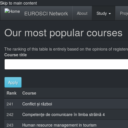
Skip to main content
EUROSCI Network
About
Study
Proj
Our most popular courses
The ranking of this table is entirely based on the opinions of registe
Course title
Apply
Rank
Course
241
Conflict și război
242
Competenţe de comunicare în limba străină 4
243
Human resource management in tourism