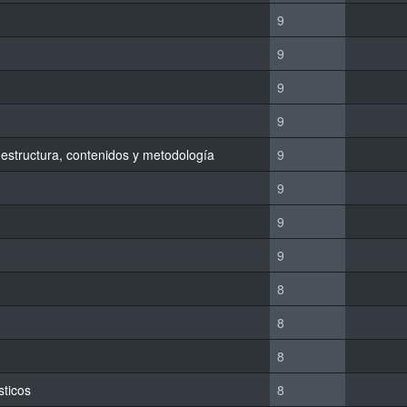
9
9
9
9
: estructura, contenidos y metodología
9
9
9
9
8
8
8
sticos
8