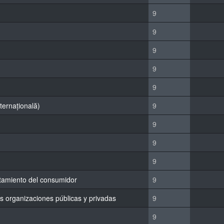
9
9
9
9
9
nternațională)
9
9
9
9
rtamiento del consumidor
9
as organizaciones públicas y privadas
9
9