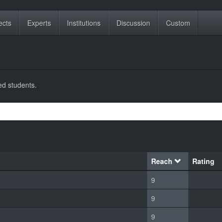
ects
Experts
Institutions
Discussion
Custom
red students.
Reach
Rating
9
9
9