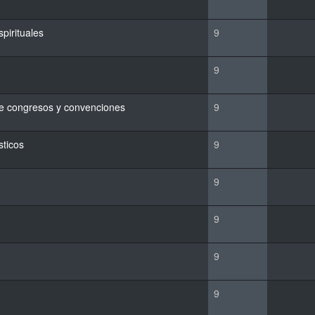
spirituales
9
9
 de congresos y convenciones
9
sticos
9
9
9
9
9