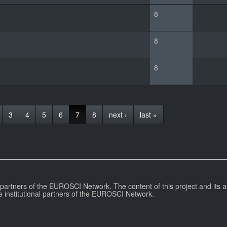
8
8
8
3
4
5
6
7
8
next ›
last »
l partners of the EUROSCI Network. The content of this project and its a
e institutional partners of the EUROSCI Network.