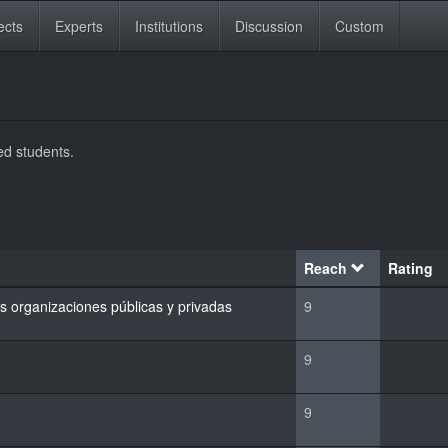
ects
Experts
Institutions
Discussion
Custom
red students.
Reach
Rating
as organizaciones públicas y privadas
9
9
9