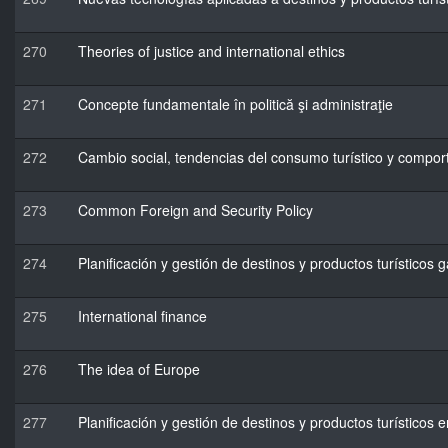
270
Theories of justice and international ethics
271
Concepte fundamentale în politică şi administraţie
272
Cambio social, tendencias del consumo turístico y compo
273
Common Foreign and Security Policy
274
Planificación y gestión de destinos y productos turísticos
275
International finance
276
The idea of Europe
277
Planificación y gestión de destinos y productos turísticos e