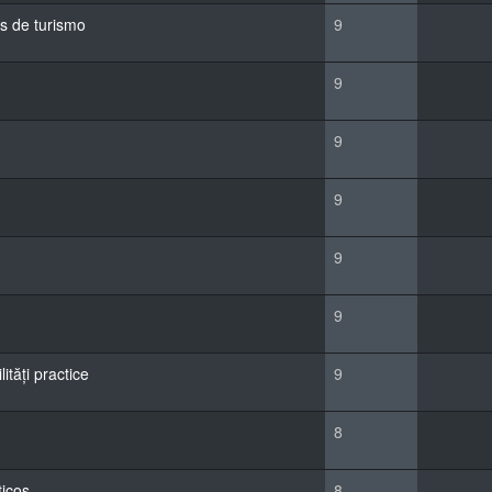
os de turismo
9
9
9
9
9
9
ități practice
9
8
ticos
8