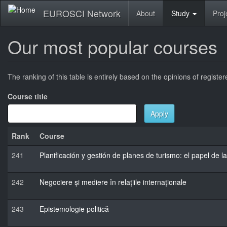
Skip
EUROSCI Network
About
Study
Proj
to
main
content
Our most popular courses
The ranking of this table is entirely based on the opinions of registe
Course title
Apply
Rank
Course
241
Planificación y gestión de planes de turismo: el papel de l
242
Negociere și mediere în relațiile internaționale
243
Epistemologie politică