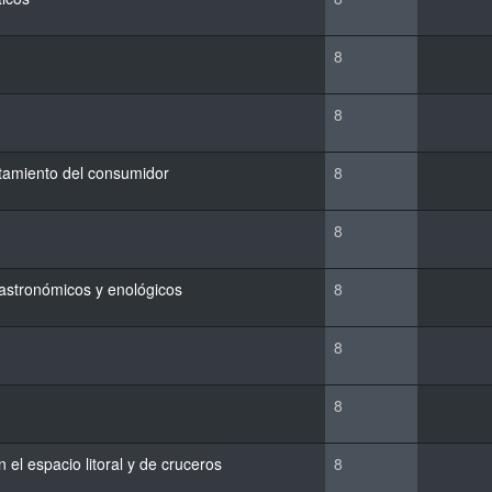
8
8
rtamiento del consumidor
8
8
 gastronómicos y enológicos
8
8
8
n el espacio litoral y de cruceros
8