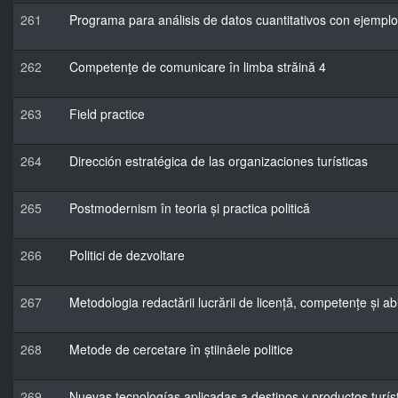
261
Programa para análisis de datos cuantitativos con ejempl
262
Competenţe de comunicare în limba străină 4
263
Field practice
264
Dirección estratégica de las organizaciones turísticas
265
Postmodernism în teoria și practica politică
266
Politici de dezvoltare
267
Metodologia redactării lucrării de licență, competențe și abil
268
Metode de cercetare în știinâele politice
269
Nuevas tecnologías aplicadas a destinos y productos turís