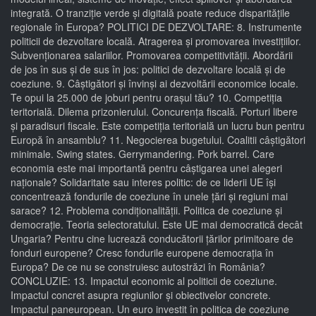
integrată. O tranziție verde și digitală poate reduce disparitățile
regionale în Europa? POLITICI DE DEZVOLTARE: 8. Instrumente
politicii de dezvoltare locală. Atragerea și promovarea investițiilor.
Subvenționarea salariilor. Promovarea competitivității. Abordării
de jos în sus și de sus în jos: politici de dezvoltare locală și de
coeziune. 9. Câștigători și învinși ai dezvoltării economice locale.
Te opui la 25.000 de joburi pentru orașul tău? 10. Competiția
teritorială. Dilema prizonierului. Concurența fiscală. Porturi libere
și paradisuri fiscale. Este competiția teritorială un lucru bun pentru
Europă în ansamblu? 11. Negocierea bugetului. Coalitii câștigători
minimale. Swing states. Gerrymandering. Pork barrel. Care
economia este mai importantă pentru câștigarea unei alegeri
naționale? Solidaritate sau interes politic: de ce liderii UE își
concentrează fondurile de coeziune în unele țări și regiuni mai
sarace? 12. Problema condiționalității. Politica de coeziune și
democrație. Teoria selectoratului. Este UE mai democratică decât
Ungaria? Pentru cine lucrează conducătorii țărilor primitoare de
fonduri europene? Cresc fondurile europene democrația în
Europa? De ce nu se construiesc autostrăzi în România?
CONCLUZIE: 13. Impactul economic al politicii de coeziune.
Impactul concret asupra regiunilor și obiectivelor concrete.
Impactul paneuropean. Un euro investit în politica de coeziune