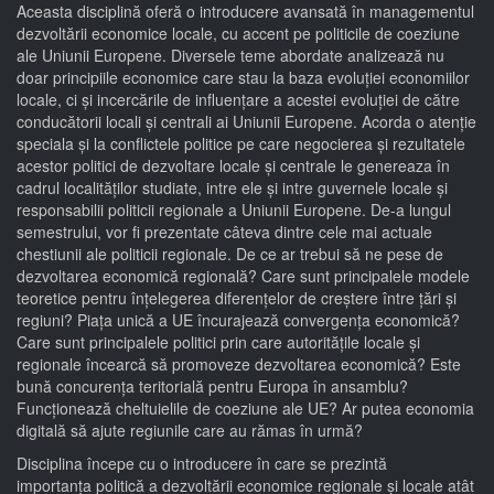
Aceasta disciplină oferă o introducere avansată în managementul
dezvoltării economice locale, cu accent pe politicile de coeziune
ale Uniunii Europene. Diversele teme abordate analizează nu
doar principiile economice care stau la baza evoluției economiilor
locale, ci și incercările de influențare a acestei evoluției de către
conducătorii locali și centrali ai Uniunii Europene. Acorda o atenție
speciala și la conflictele politice pe care negocierea și rezultatele
acestor politici de dezvoltare locale și centrale le genereaza în
cadrul localităților studiate, intre ele și intre guvernele locale și
responsabilii politicii regionale a Uniunii Europene. De-a lungul
semestrului, vor fi prezentate câteva dintre cele mai actuale
chestiunii ale politicii regionale. De ce ar trebui să ne pese de
dezvoltarea economică regională? Care sunt principalele modele
teoretice pentru înțelegerea diferențelor de creștere între țări și
regiuni? Piața unică a UE încurajează convergența economică?
Care sunt principalele politici prin care autoritățile locale și
regionale încearcă să promoveze dezvoltarea economică? Este
bună concurența teritorială pentru Europa în ansamblu?
Funcționează cheltuielile de coeziune ale UE? Ar putea economia
digitală să ajute regiunile care au rămas în urmă?
Disciplina începe cu o introducere în care se prezintă
importanța politică a dezvoltării economice regionale și locale atât