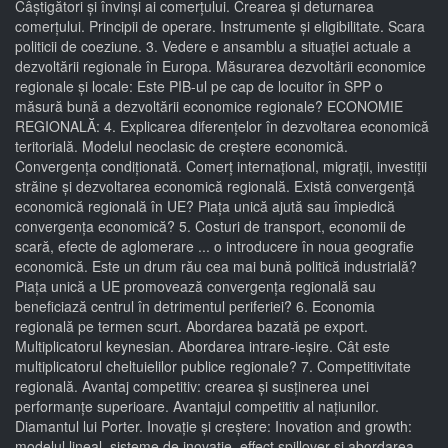
Câștigători și învinși ai comerțului. Crearea și deturnarea
comerțului. Principii de operare. Instrumente și eligibilitate. Scara
politicii de coeziune. 3. Vedere e ansamblu a situației actuale a
dezvoltării regionale în Europa. Măsurarea dezvoltării economice
regionale și locale: Este PIB-ul pe cap de locuitor în SPP o
măsură bună a dezvoltării economice regionale? ECONOMIE
REGIONALĂ: 4. Explicarea diferențelor în dezvoltarea economică
teritorială. Modelul neoclasic de creștere economică.
Convergența condiționată. Comerț internațional, migrații, investiții
străine și dezvoltarea economică regională. Există convergență
economică regională în UE? Piața unică ajută sau împiedică
convergența economică? 5. Costuri de transport, economii de
scară, efecte de aglomerare ... o introducere în noua geografie
economică. Este un drum rău cea mai bună politică industrială?
Piața unică a UE promovează convergența regională sau
beneficiază centrul în detrimentul periferiei? 6. Economia
regională pe termen scurt. Abordarea bazată pe export.
Multiplicatorul keynesian. Abordarea intrare-ieșire. Cât este
multiplicatorul cheltuielilor publice regionale? 7. Competitivitate
regională. Avantaj competitiv: crearea și susținerea unei
performanțe superioare. Avantajul competitiv al națiunilor.
Diamantul lui Porter. Inovație și creștere: Inovation and growth:
modelul lineal, sisteme de inovație, effect spillover și abordarea