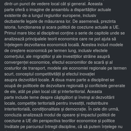
dintr-un punct de vedere local cât și general. Aceasta
parte oferă o imagine de ansamblu a disparităților actuale
existente de-a lungul regiunilor europene, inclusiv
dezbaterile legate de măsurarea lor. De asemeneă, prezinta
istoria, funcționarea și scara politicii de coeziune actuale a UE.
Primul mare bloc al disciplinei conține o serie de capitole unde se
analizează principalele teorii economice care ne pot ajuta să
înțelegem dezvoltarea economică locală. Acestea includ modele
de creștere economică pe termen lung, inclusiv efectele
comerțului, ale migrațiilor și ale investițiilor străine asupră
convergenței economice, efectul economiilor de scară și al
costurilor de transport, modele ale economiei regionale pe termen
scurt, conceptul competitivității și efectul inovației
asupra dezvoltării locale. A doua mare parte a disciplinei se
ocupă de politicele de dezvoltare regională și conflictele generate
de ele, atât pe plan local cât și interteritorial. Aceasta
parte include teme despre câștigători și învinși ai dezvoltării
locale, competiție teritorială pentru investiții, redistribuire
interteritorială, condiționalitate și democrație. În cele din urmă,
concluzia analizează modul de opeare și impactul politicii de
coeziune a UE din perspectiva teoriilor economice și politice
învătate pe parcursul întregii discipline, că să putem înțelege nu