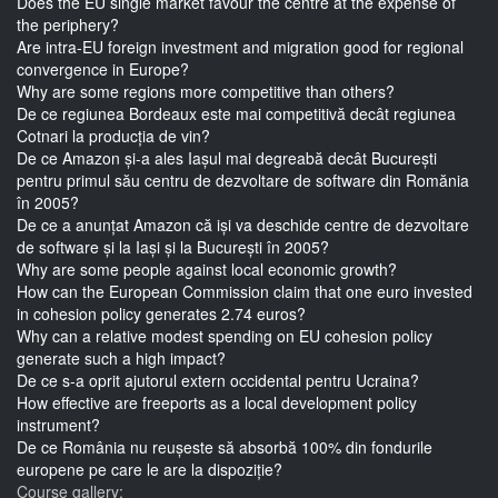
Does the EU single market favour the centre at the expense of
the periphery?
Are intra-EU foreign investment and migration good for regional
convergence in Europe?
Why are some regions more competitive than others?
De ce regiunea Bordeaux este mai competitivă decât regiunea
Cotnari la producția de vin?
De ce Amazon și-a ales Iașul mai degreabă decât București
pentru primul său centru de dezvoltare de software din Romănia
în 2005?
De ce a anunțat Amazon că iși va deschide centre de dezvoltare
de software și la Iași și la București în 2005?
Why are some people against local economic growth?
How can the European Commission claim that one euro invested
in cohesion policy generates 2.74 euros?
Why can a relative modest spending on EU cohesion policy
generate such a high impact?
De ce s-a oprit ajutorul extern occidental pentru Ucraina?
How effective are freeports as a local development policy
instrument?
De ce România nu reușeste să absorbă 100% din fondurile
europene pe care le are la dispoziție?
Course gallery: