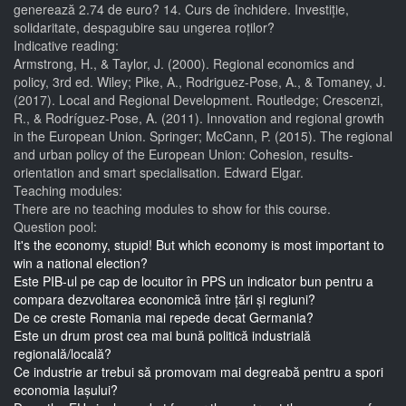
generează 2.74 de euro? 14. Curs de închidere. Investiție,
solidaritate, despagubire sau ungerea roților?
Indicative reading:
Armstrong, H., & Taylor, J. (2000). Regional economics and
policy, 3rd ed. Wiley; Pike, A., Rodriguez-Pose, A., & Tomaney, J.
(2017). Local and Regional Development. Routledge; Crescenzi,
R., & Rodríguez-Pose, A. (2011). Innovation and regional growth
in the European Union. Springer; McCann, P. (2015). The regional
and urban policy of the European Union: Cohesion, results-
orientation and smart specialisation. Edward Elgar.
Teaching modules:
There are no teaching modules to show for this course.
Question pool:
It's the economy, stupid! But which economy is most important to
win a national election?
Este PIB-ul pe cap de locuitor în PPS un indicator bun pentru a
compara dezvoltarea economică între țări și regiuni?
De ce creste Romania mai repede decat Germania?
Este un drum prost cea mai bună politică industrială
regională/locală?
Ce industrie ar trebui să promovam mai degreabă pentru a spori
economia Iașului?