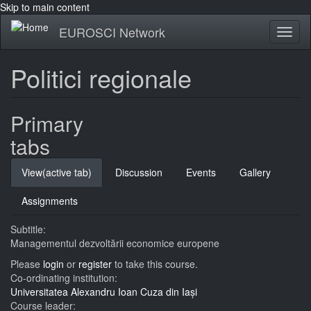
Skip to main content
EUROSCI Network
Toggl
naviga
Politici regionale
Primary
tabs
View
(active tab)
Discussion
Events
Gallery
Assignments
Subtitle:
Managementul dezvoltării economice europene
Please
login
or
register
to take this course.
Co-ordinating institution:
Universitatea Alexandru Ioan Cuza din Iași
Course leader: