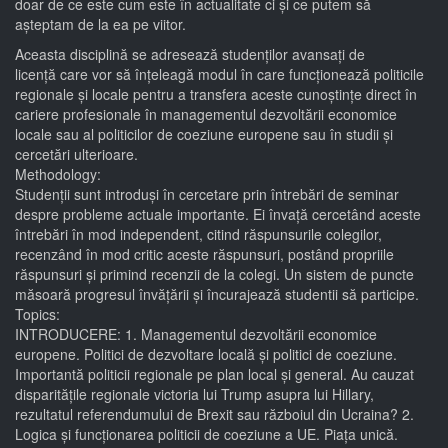
doar de ce este cum este în actualitate ci și ce putem să
așteptam de la ea pe viitor.
Aceasta disciplină se adresează studenților avansați de
licență care vor să înțeleagă modul în care funcționează politicile
regionale și locale pentru a transfera aceste cunoștințe direct în
cariere profesionale în managementul dezvoltării economice
locale sau al politicilor de coeziune europene sau în studii și
cercetări ulterioare.
Methodology:
Studenții sunt introduși în cercetare prin întrebări de seminar
despre probleme actuale importante. Ei învață cercetând aceste
întrebări în mod independent, citind răspunsurile colegilor,
recenzând în mod critic aceste răspunsuri, postând propriile
răspunsuri și primind recenzii de la colegi. Un sistem de puncte
măsoară progresul învățării și încurajează studentii să participe.
Topics:
INTRODUCERE: 1. Managementul dezvoltării economice
europene. Politici de dezvoltare locală și politici de coeziune.
Importantă politicii regionale pe plan local și general. Au cauzat
disparitățile regionale victoria lui Trump asupra lui Hillary,
rezultatul referendumului de Brexit sau războiul din Ucraina? 2.
Logica și funcționarea politicii de coeziune a UE. Piața unică.